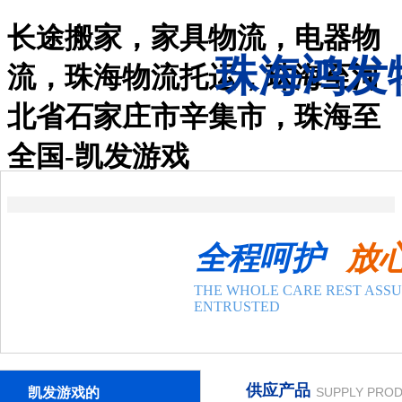
长途搬家，家具物流，电器物
珠海鸿发
流，珠海物流托运，珠海至河
北省石家庄市辛集市，珠海至
凯发游戏-凯发一触即发
全国-凯发游戏
关于凯发一触即发
凯发一触即发的介绍
联系凯发游戏
新闻公告
公司动态
行业动态
全程呵护
放
产品与服务
国内物流
THE WHOLE CARE REST ASS
零担整车专线运输
ENTRUSTED
物流长途搬家
国际物流
港澳台专线
物料包装
供应产品
凯发游戏的
SUPPLY PRO
案例展示