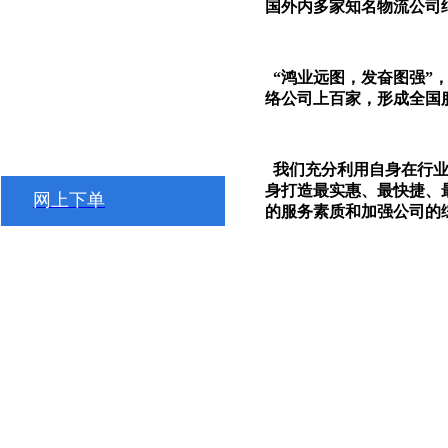
国外内多家知名物流公司
“鸿业远图，发奋图强”
络公司
上百
家，形成全国
我们充分利用自身在行业
身打造最实惠、最快捷、
网上下单
的服务素质和加强公司的
主营业务:
1、 散货零担运输
公路运输，航空运输，铁
择，在节省成本的同时，
2、 整车运输配送
车型丰富，拥有各种型号的
根据您的需求，随意组合
3、 跨省长途搬家
我中心在各大中城市均设