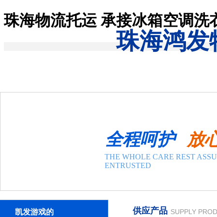
珠海物流托运 承接冰箱空调洗
珠海鸿发
凯发游戏-凯发一触即发
关于凯发一触即发
凯发一触即发的介绍
联系凯发游戏
新闻公告
公司动态
行业动态
全程呵护
放
产品与服务
国内物流
THE WHOLE CARE REST ASS
零担整车专线运输
ENTRUSTED
物流长途搬家
国际物流
港澳台专线
物料包装
供应产品
凯发游戏的
SUPPLY PRO
案例展示