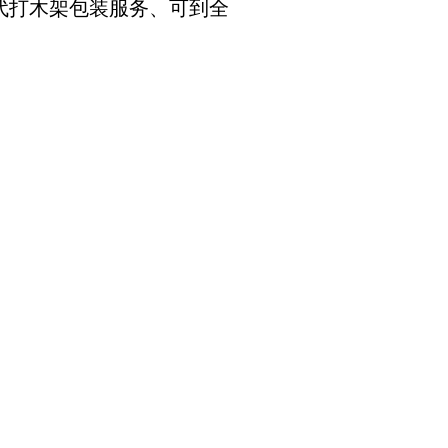
代打木架包装服务、可到全
关注凯发一触即
发