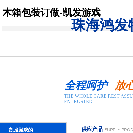
木箱包装订做-凯发游戏
珠海鸿发
凯发游戏-凯发一触即发
关于凯发一触即发
凯发一触即发的介绍
联系凯发游戏
新闻公告
公司动态
行业动态
全程呵护
放
产品与服务
国内物流
THE WHOLE CARE REST ASS
零担整车专线运输
ENTRUSTED
物流长途搬家
国际物流
港澳台专线
物料包装
供应产品
凯发游戏的
SUPPLY PRO
案例展示